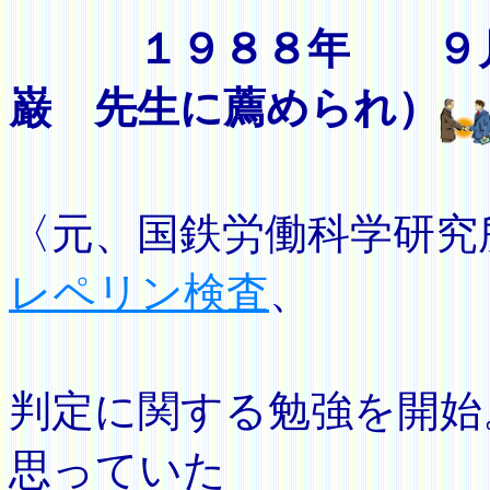
１９８８年 ９
巌 先生に薦められ）
（國房
〈元、国鉄労働科学研究
レペリン検査
、
ＹＧ
判定に関する勉強を開始
思っていた