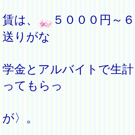
２年次
賃は、
５０００円～
送りがな
かった
学金とアルバイトで生計
ってもらっ
てい
が〉。
２年次