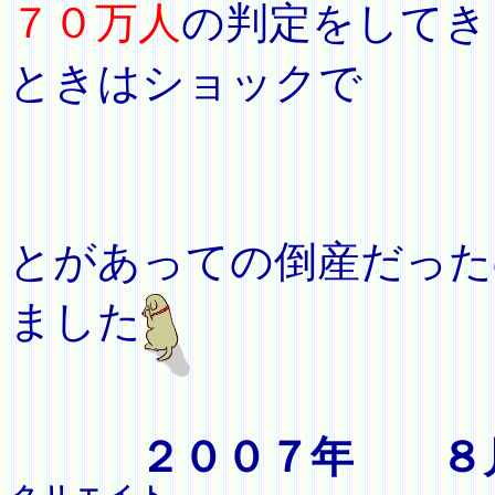
７０万人
の判定をしてき
ときはショックで
し
本当に
とがあっての倒産だった
ました
２００７年 ８