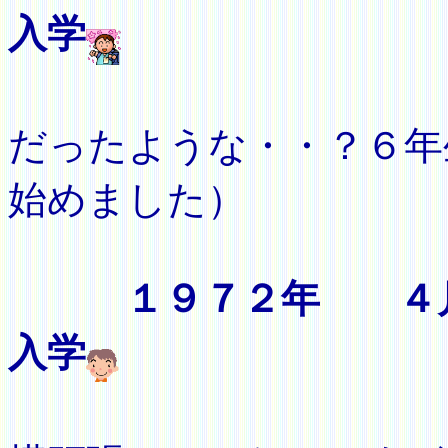
入学
（いじ
だったような・・？６年
始めました）
１９７２年 ４
入学
（英語